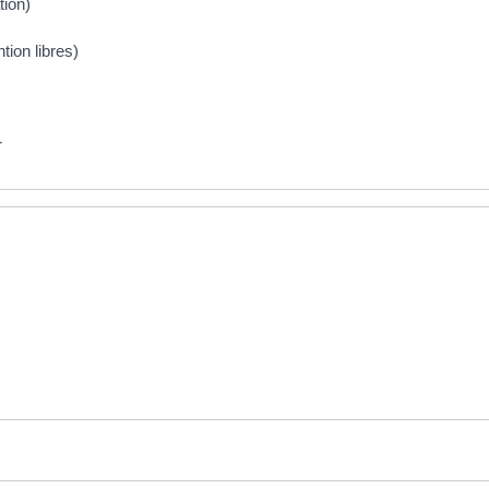
tion)
tion libres)
r