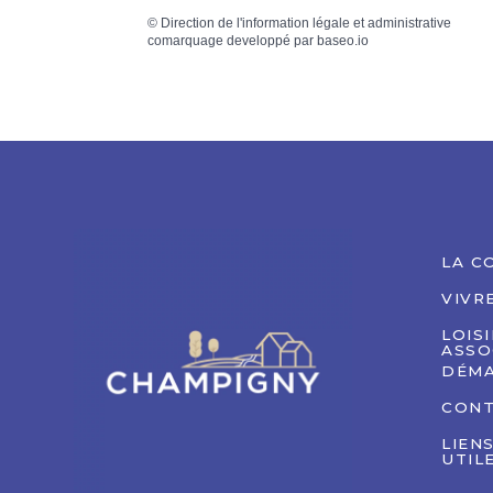
©
Direction de l'information légale et administrative
comarquage developpé par
baseo.io
LA C
VIVR
LOIS
ASSO
DÉMA
CON
LIEN
UTIL