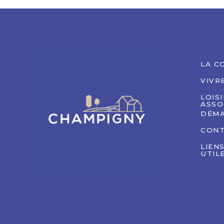
LA C
VIVR
LOIS
ASSO
DÉMA
CON
LIEN
UTIL