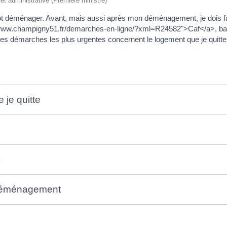
e et administrative (Première ministre)
ntôt déménager. Avant, mais aussi après mon déménagement, je dois 
//www.champigny51.fr/demarches-en-ligne/?xml=R24582">Caf</a>, ban
). Les démarches les plus urgentes concernent le logement que je quitte,
je quitte
)
 déménagement