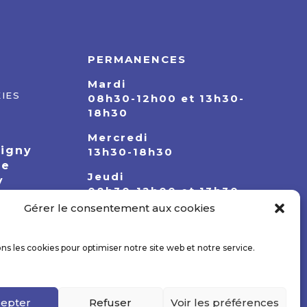
PERMANENCES
Mardi
IES
08h30-12h00 et 13h30-
18h30
Mercredi
pigny
13h30-18h30
ie
Jeudi
y
08h30-12h00 et 13h30-
18h30
Gérer le consentement aux cookies
ons les cookies pour optimiser notre site web et notre service.
epter
Refuser
Voir les préférences