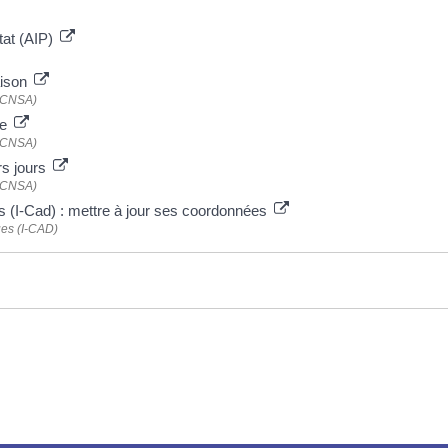
État (AIP)
aison
 (CNSA)
te
 (CNSA)
rs jours
 (CNSA)
es (I-Cad) : mettre à jour ses coordonnées
ues (I-CAD)