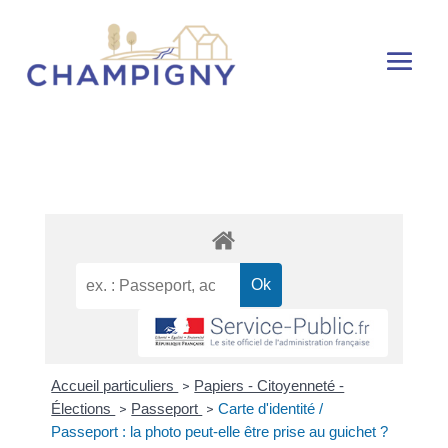
Accueil particuliers
Papiers - Citoyenneté -
>
Élections
Passeport
Carte d'identité /
>
>
Passeport : la photo peut-elle être prise au guichet ?