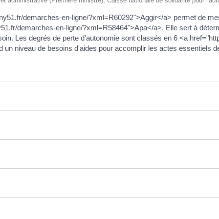
le et administrative (Première ministre), Caisse nationale de solidarité pour l'
pigny51.fr/demarches-en-ligne/?xml=R60292">Aggir</a> permet de mes
.fr/demarches-en-ligne/?xml=R58464">Apa</a>. Elle sert à déterminer
a besoin. Les degrés de perte d'autonomie sont classés en 6 <a href="
n niveau de besoins d'aides pour accomplir les actes essentiels de 