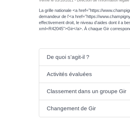
Vérifié le 05/10/2021 - Direction de l'information léga
La grille nationale <a href="https://www.cham
demandeur de l'<a href="https://www.champigny51
effectivement droit, le niveau d'aides dont il 
xml=R42045">Gir</a>. À chaque Gir correspond u
De quoi s'agit-il ?
Activités évaluées
Classement dans un groupe Gir
Changement de Gir