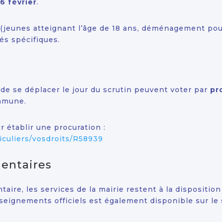
6 février
.
 (jeunes atteignant l’âge de 18 ans, déménagement pour
és spécifiques.
 de se déplacer le jour du scrutin peuvent voter par
pr
ommune.
 établir une procuration :
ticuliers/vosdroits/R58939
entaires
ire, les services de la mairie restent à la disposition
ignements officiels est également disponible sur le s