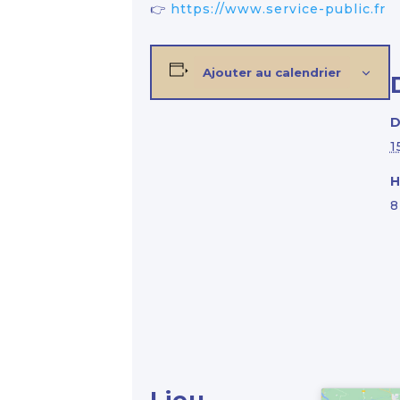
👉
https://www.service-public.fr
Ajouter au calendrier
D
1
H
8
Lieu