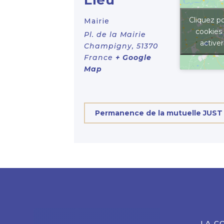
Cliquez po
Mairie
cookies
Pl. de la Mairie
active
Champigny
,
51370
France
+ Google
Map
Permanence de la mutuelle JUST
LA C