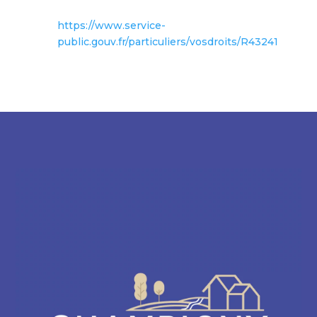
https://www.service-
public.gouv.fr/particuliers/vosdroits/R43241