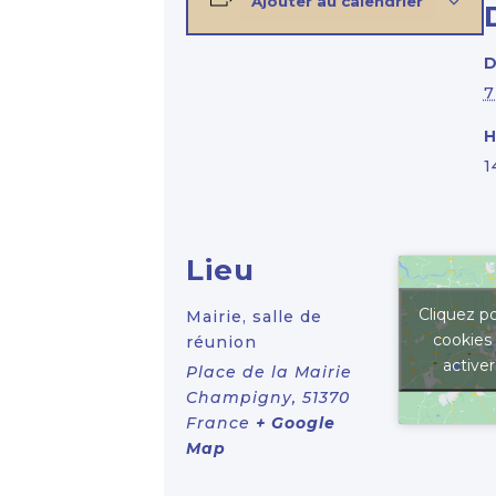
Ajouter au calendrier
D
7
H
1
Lieu
Cliquez po
Mairie, salle de
cookies
réunion
active
Place de la Mairie
Champigny
,
51370
France
+ Google
Map