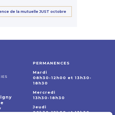
nce de la mutuelle JUST octobre
PERMANENCES
Mardi
IES
08h30-12h00 et 13h30-
18h30
Mercredi
pigny
13h30-18h30
ie
Jeudi
y
08h30-12h00 et 13h30-