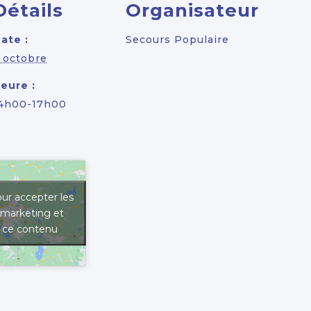
Détails
Organisateur
ate :
Secours Populaire
 octobre
eure :
4h00-17h00
ur accepter les
 marketing et
r ce contenu