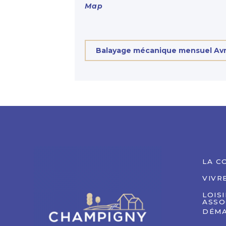
Map
Balayage mécanique mensuel Avr
LA C
VIVR
LOIS
ASSO
DÉMA