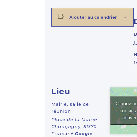
Ajouter au calendrier
D
1
H
1
Lieu
Cliquez po
Mairie, salle de
cookies
réunion
active
Place de la Mairie
Champigny
,
51370
France
+ Google