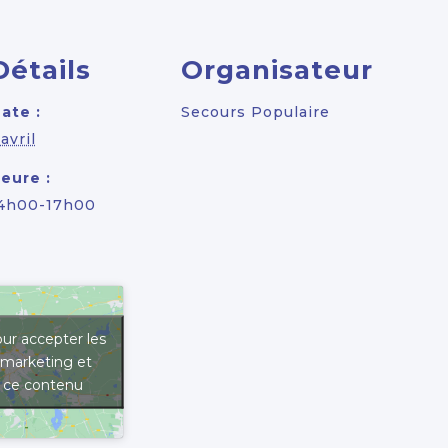
Détails
Organisateur
ate :
Secours Populaire
 avril
eure :
4h00-17h00
ur accepter les
 marketing et
r ce contenu