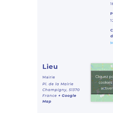
1
P
1
C
d
M
Lieu
Cliquez po
Mairie
cookies
Pl. de la Mairie
active
Champigny
,
51370
France
+ Google
Map