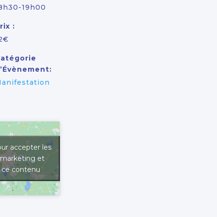
8h30-19h00
rix :
2€
atégorie
’Évènement:
anifestation
ur accepter les
 marketing et
r ce contenu