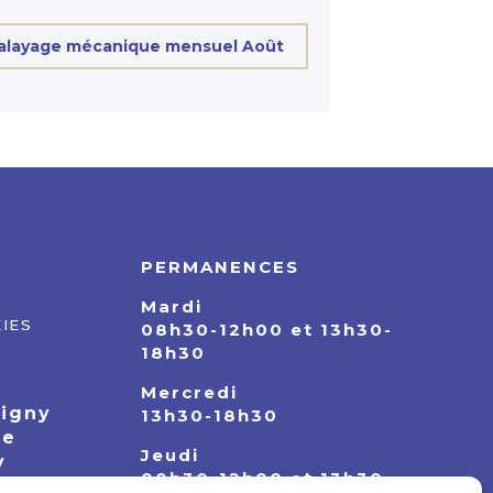
alayage mécanique mensuel Août
PERMANENCES
Mardi
IES
08h30-12h00 et 13h30-
18h30
Mercredi
pigny
13h30-18h30
ie
Jeudi
y
08h30-12h00 et 13h30-