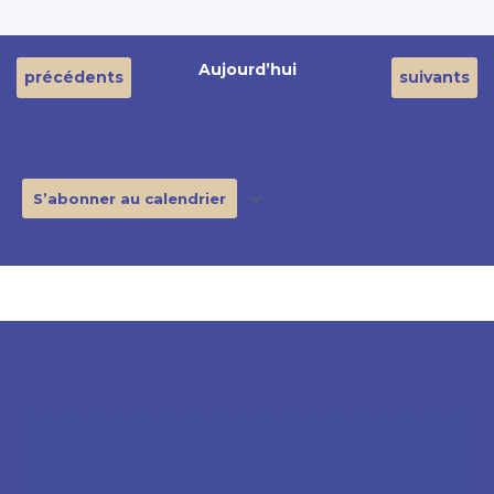
Aujourd’hui
Évènements
Évènement
précédents
suivants
S’abonner au calendrier