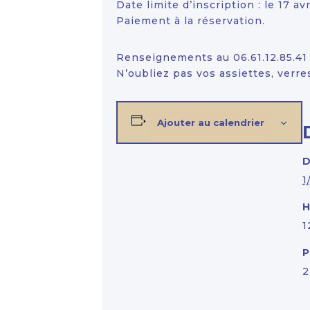
Date limite d’inscription : le 17 av
Paiement à la réservation.
Renseignements au 06.61.12.85.41 
N’oubliez pas vos assiettes, verres
Ajouter au calendrier
D
1
H
1
P
2