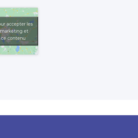
ur accepter les
 marketing et
r ce contenu