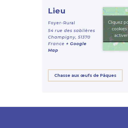
Lieu
Cliquez po
Foyer-Rural
cookies
54 rue des sablières
active
Champigny
,
51370
France
+ Google
Map
Chasse aux œufs de Pâques